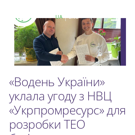
Skip
to
UA
ENG
Toggl
content
Navig
ПОШУК
...
Про нас
«Водень України»
Проекти
уклала угоду з НВЦ
Чому H2
«Укрпромресурс» для
КСВ
розробки ТЕО