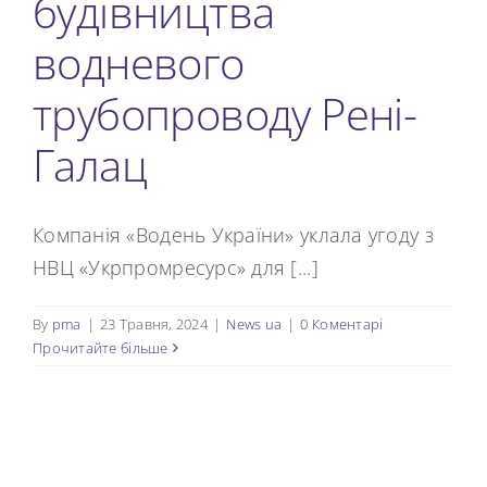
будівництва
Новини
водневого
Контакти
трубопроводу Рені-
Галац
Компанія «Водень України» уклала угоду з
НВЦ «Укрпромресурс» для [...]
By
pma
|
23 Травня, 2024
|
News ua
|
0 Коментарі
Прочитайте більше