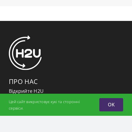
ПРО НАС
Відкрийте H2U
Місія
Цей сайт викристовує кукі та сторонні
OK
Партнери
сервіси.
Команда
ПРОЕКТИ