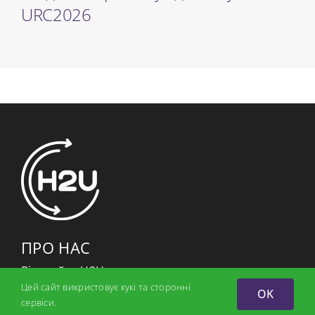
URC2026
ПРО НАС
Відкрийте H2U
Цей сайт викристовує кукі та сторонні
Місія
OK
сервіси.
Партнери